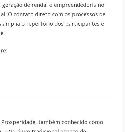
o a geração de renda, o empreendedorismo
ual. O contato direto com os processos de
s amplia o repertório dos participantes e
e.
re:
o) Prosperidade, também conhecido como
, 121), é um tradicional espaço de