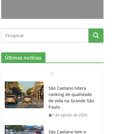
o
r
r
e
k
a
m
Últimas notícias
São Caetano lidera
ranking de qualidade
de vida na Grande São
Paulo
7 de agosto de 2026
São Caetano tem o