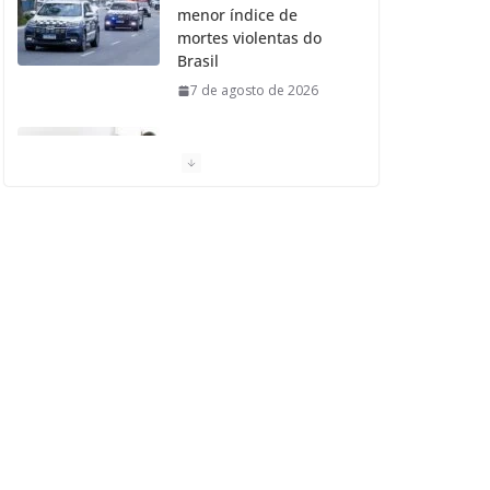
menor índice de
mortes violentas do
Brasil
7 de agosto de 2026
Moradores de São
Caetano do Sul
aprovam Mutirão de
Ortopedia
7 de agosto de 2026
São Caetano amplia
liderança regional e
avança no Ideb 2025
7 de agosto de 2026
Casa do Artesão de
São Caetano do Sul