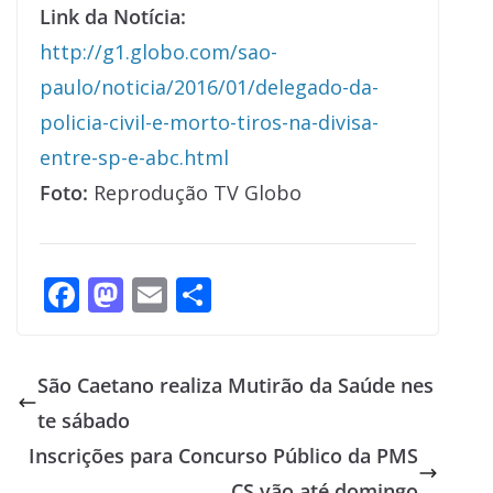
Link da Notícia:
http://g1.globo.com/sao-
paulo/noticia/2016/01/delegado-da-
policia-civil-e-morto-tiros-na-divisa-
entre-sp-e-abc.html
Foto:
Reprodução TV Globo
F
M
E
S
ac
as
m
h
e
to
ai
ar
São Caetano realiza Mutirão da Saúde nes
b
d
l
e
te sábado
o
o
Inscrições para Concurso Público da PMS
o
n
CS vão até domingo