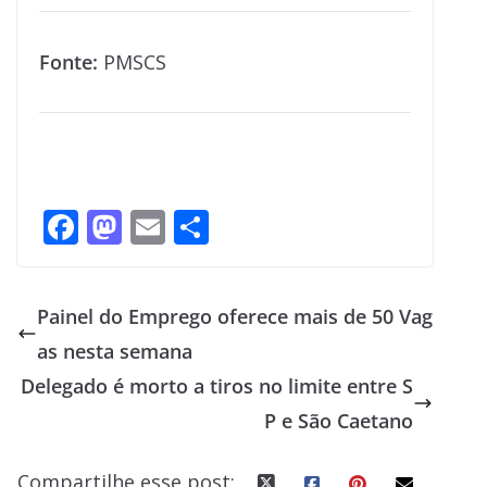
Fonte:
PMSCS
F
M
E
S
ac
as
m
h
e
to
ai
ar
Painel do Emprego oferece mais de 50 Vag
b
d
l
e
as nesta semana
o
o
Delegado é morto a tiros no limite entre S
o
n
P e São Caetano
k
Compartilhe esse post: