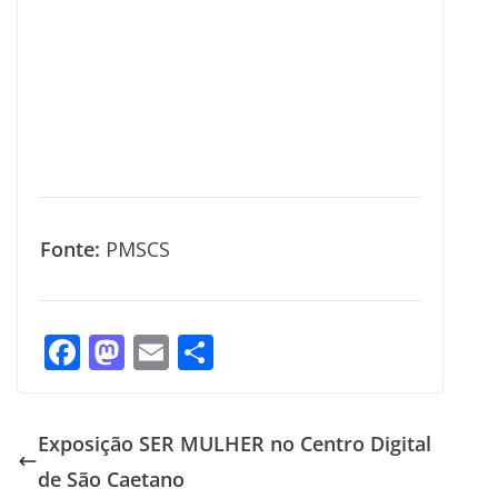
Fonte:
PMSCS
F
M
E
S
ac
as
m
h
e
to
ai
ar
Exposição SER MULHER no Centro Digital
b
d
l
e
de São Caetano
o
o