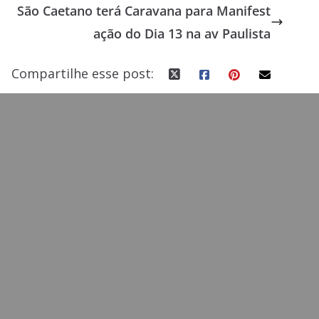
São Caetano terá Caravana para Manifest
o
n
ação do Dia 13 na av Paulista
k
Compartilhe esse post: