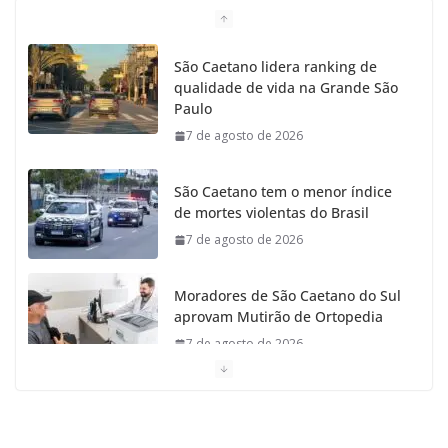
o
g
r
e
b
São Caetano lidera ranking de
qualidade de vida na Grande São
o
r
r
e
Paulo
7 de agosto de 2026
k
a
m
São Caetano tem o menor índice
de mortes violentas do Brasil
7 de agosto de 2026
Moradores de São Caetano do Sul
aprovam Mutirão de Ortopedia
7 de agosto de 2026
São Caetano amplia liderança
regional e avança no Ideb 2025
7 de agosto de 2026