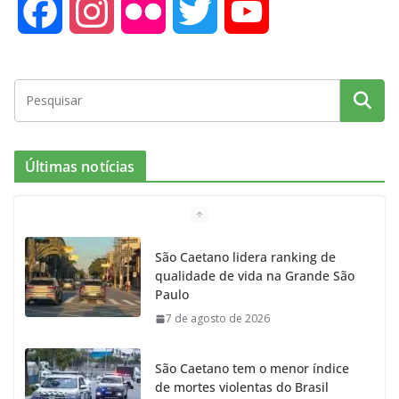
F
I
F
T
Y
a
n
l
w
o
c
s
i
i
u
e
t
c
t
T
Últimas notícias
b
a
k
t
u
o
g
r
e
b
São Caetano lidera ranking de
qualidade de vida na Grande São
o
r
r
e
Paulo
7 de agosto de 2026
k
a
m
São Caetano tem o menor índice
de mortes violentas do Brasil