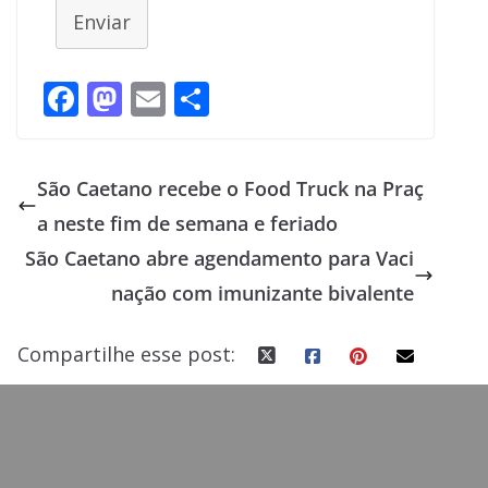
Enviar
F
M
E
S
ac
as
m
h
e
to
ai
ar
São Caetano recebe o Food Truck na Praç
b
d
l
e
a neste fim de semana e feriado
o
o
São Caetano abre agendamento para Vaci
o
n
nação com imunizante bivalente
k
Compartilhe esse post: