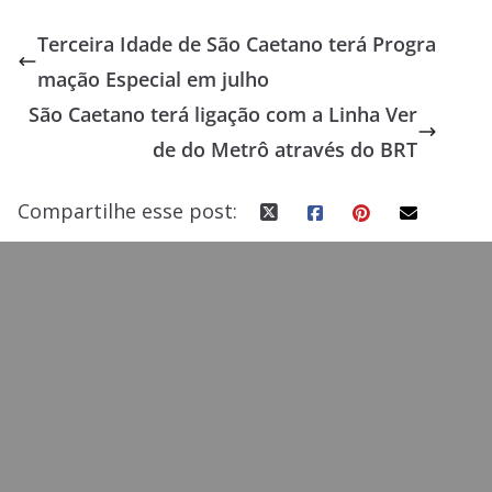
e
to
ai
ar
Terceira Idade de São Caetano terá Progra
b
d
l
e
mação Especial em julho
o
o
São Caetano terá ligação com a Linha Ver
o
n
de do Metrô através do BRT
k
Compartilhe esse post: