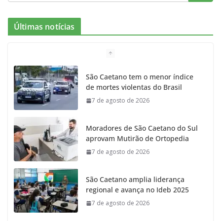
e
t
c
t
T
Últimas notícias
b
a
k
t
u
o
g
r
e
b
São Caetano tem o menor índice
de mortes violentas do Brasil
o
r
r
e
7 de agosto de 2026
k
a
Moradores de São Caetano do Sul
m
aprovam Mutirão de Ortopedia
7 de agosto de 2026
São Caetano amplia liderança
regional e avança no Ideb 2025
7 de agosto de 2026