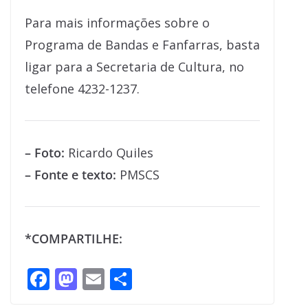
Para mais informações sobre o
Programa de Bandas e Fanfarras, basta
ligar para a Secretaria de Cultura, no
telefone 4232-1237.
– Foto:
Ricardo Quiles
– Fonte e texto:
PMSCS
*COMPARTILHE:
F
M
E
S
ac
as
m
h