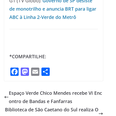
G1 (TV Globo):
Governo de SP desiste
de monotrilho e anuncia BRT para ligar
ABC à Linha 2-Verde do Metrô
*COMPARTILHE:
F
M
E
S
ac
as
m
h
e
to
ai
ar
Espaço Verde Chico Mendes recebe VI Enc
b
d
l
e
ontro de Bandas e Fanfarras
o
o
Biblioteca de São Caetano do Sul realiza O
o
n