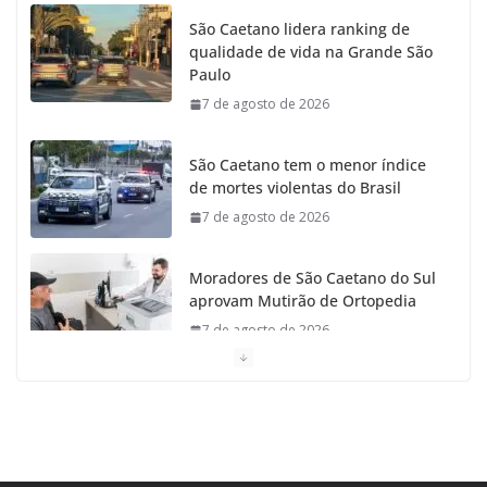
o
g
r
e
b
São Caetano lidera ranking de
qualidade de vida na Grande São
o
r
r
e
Paulo
7 de agosto de 2026
k
a
m
São Caetano tem o menor índice
de mortes violentas do Brasil
7 de agosto de 2026
Moradores de São Caetano do Sul
aprovam Mutirão de Ortopedia
7 de agosto de 2026
São Caetano amplia liderança
regional e avança no Ideb 2025
7 de agosto de 2026