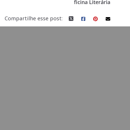
ficina Literária
k
Compartilhe esse post: