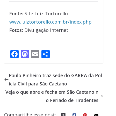
Fonte:
Site Luiz Tortorello
www.luiztortorello.com.br/index.php
Fotos:
Divulgação Internet
F
M
E
S
ac
as
m
h
e
to
ai
ar
Paulo Pinheiro traz sede do GARRA da Pol
b
d
l
e
ícia Civil para São Caetano
o
o
Veja o que abre e fecha em São Caetano n
o
n
o Feriado de Tiradentes
k
Compartilhe esse post: