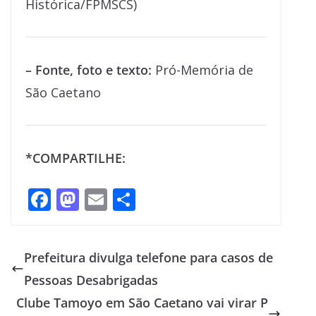
Histórica/FPMSCS)
– Fonte, foto e texto:
Pró-Memória de
São Caetano
*COMPARTILHE:
F
M
E
S
ac
as
m
h
e
to
ai
ar
Prefeitura divulga telefone para casos de
b
d
l
e
Pessoas Desabrigadas
o
o
Clube Tamoyo em São Caetano vai virar P
o
n