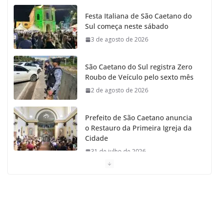
o
g
r
e
b
Festa Italiana de São Caetano do
Sul começa neste sábado
o
r
r
e
3 de agosto de 2026
k
a
São Caetano do Sul registra Zero
m
Roubo de Veículo pelo sexto mês
2 de agosto de 2026
Prefeito de São Caetano anuncia
o Restauro da Primeira Igreja da
Cidade
31 de julho de 2026
Caetaninho: Prefeitura de SCS
resgata um dos Símbolos Oficiais
do Município
31 de julho de 2026