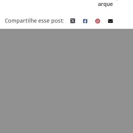
arque
k
Compartilhe esse post: