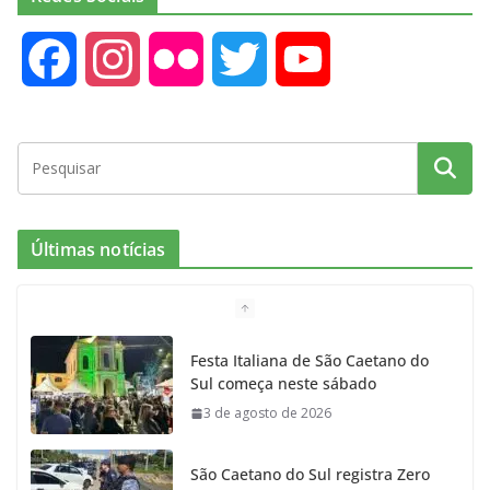
F
I
F
T
Y
a
n
l
w
o
c
s
i
i
u
e
t
c
t
T
Últimas notícias
b
a
k
t
u
o
g
r
e
b
Festa Italiana de São Caetano do
Sul começa neste sábado
o
r
r
e
3 de agosto de 2026
k
a
São Caetano do Sul registra Zero