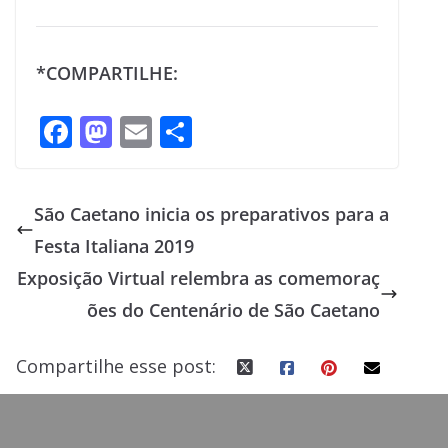
*COMPARTILHE:
F
M
E
S
ac
as
m
h
e
to
ai
ar
São Caetano inicia os preparativos para a
b
d
l
e
Festa Italiana 2019
o
o
Exposição Virtual relembra as comemoraç
o
n
ões do Centenário de São Caetano
k
Compartilhe esse post: