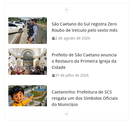
b
a
k
t
u
o
g
r
e
b
São Caetano do Sul registra Zero
Roubo de Veículo pelo sexto mês
o
r
r
e
2 de agosto de 2026
k
a
Prefeito de São Caetano anuncia
m
o Restauro da Primeira Igreja da
Cidade
31 de julho de 2026
Caetaninho: Prefeitura de SCS
resgata um dos Símbolos Oficiais
do Município
31 de julho de 2026
Câmara celebra os 149 anos de São Caetano do Sul