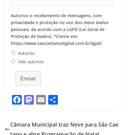
Autorizo o recebimento de mensagens, com
privacidade e proteção no uso dos meus dados
pessoais; de acordo com a LGPD (Lei Geral de
Proteção de Dados). *Ciente em:
https://www.saocaetanodigital.com.br/lgpd/
Autorizo
Não autorizo
Enviar
F
M
E
S
ac
as
m
h
e
to
ai
ar
Câmara Municipal traz Neve para São Cae
b
d
l
e
tano e abre Programação de Natal