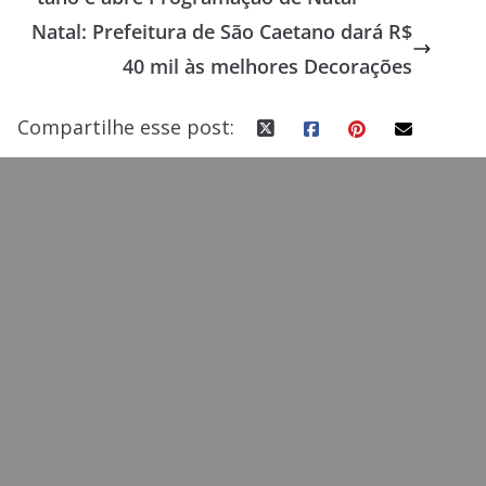
o
o
Natal: Prefeitura de São Caetano dará R$
o
n
40 mil às melhores Decorações
k
Compartilhe esse post: