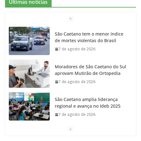
Últimas notícias
b
a
k
t
u
o
g
r
e
b
São Caetano tem o menor índice
de mortes violentas do Brasil
o
r
r
e
7 de agosto de 2026
k
a
Moradores de São Caetano do Sul
m
aprovam Mutirão de Ortopedia
7 de agosto de 2026
São Caetano amplia liderança
regional e avança no Ideb 2025
7 de agosto de 2026
Casa do Artesão de São Caetano
do Sul celebra 25 anos