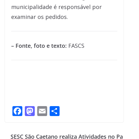
municipalidade é responsável por
examinar os pedidos.
– Fonte, foto e texto:
FASCS
F
M
E
S
ac
as
m
h
e
to
ai
ar
SESC São Caetano realiza Atividades no Pa