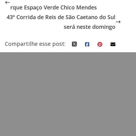
b
d
l
e
rque Espaço Verde Chico Mendes
o
o
43ª Corrida de Reis de São Caetano do Sul
o
n
será neste domingo
k
Compartilhe esse post: