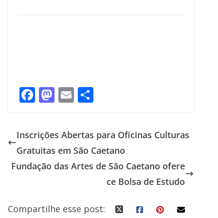
F
M
E
S
ac
as
m
h
e
to
ai
ar
Inscrições Abertas para Oficinas Culturas
b
d
l
e
Gratuitas em São Caetano
o
o
Fundação das Artes de São Caetano ofere
o
n
ce Bolsa de Estudo
k
Compartilhe esse post: