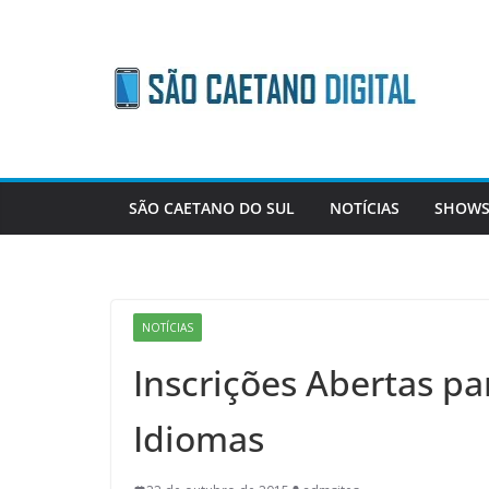
Skip
to
content
SÃO CAETANO DO SUL
NOTÍCIAS
SHOWS
NOTÍCIAS
Inscrições Abertas pa
Idiomas