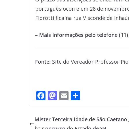
português ocorre em 28 de novembro.
Fiorotti fica na rua Visconde de Inha
– Mais informações pelo telefone (11)
Fonte:
Site do Vereador Professor Pi
F
M
E
S
ac
as
m
h
e
to
ai
ar
Mister Terceira Idade de São Caetano
b
d
l
e
ha Concurso do Estado de SP