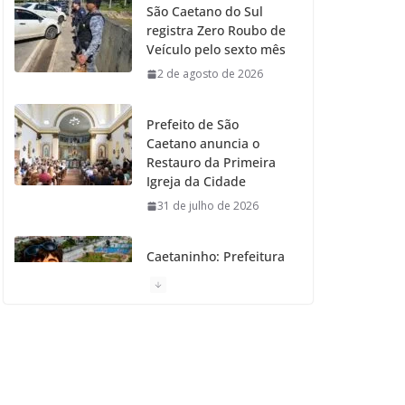
São Caetano do Sul
registra Zero Roubo de
o
r
r
e
Veículo pelo sexto mês
2 de agosto de 2026
k
a
m
Prefeito de São
Caetano anuncia o
Restauro da Primeira
Igreja da Cidade
31 de julho de 2026
Caetaninho: Prefeitura
de SCS resgata um dos
Símbolos Oficiais do
Município
31 de julho de 2026
Câmara celebra os 149