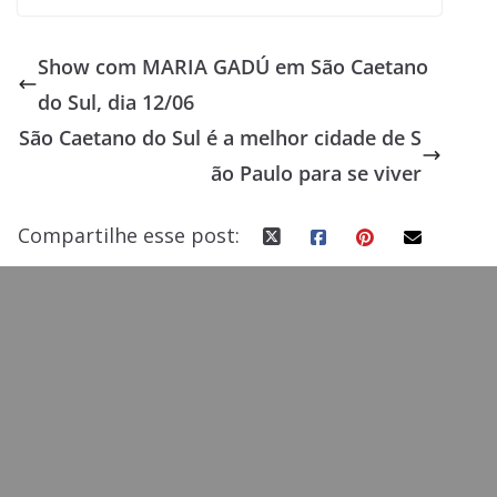
ac
as
m
h
e
to
ai
ar
Show com MARIA GADÚ em São Caetano
b
d
l
e
do Sul, dia 12/06
o
o
São Caetano do Sul é a melhor cidade de S
o
n
ão Paulo para se viver
k
Compartilhe esse post: