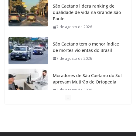
São Caetano lidera ranking de
qualidade de vida na Grande São
o
r
r
e
Paulo
7 de agosto de 2026
k
a
m
São Caetano tem o menor índice
de mortes violentas do Brasil
7 de agosto de 2026
Moradores de São Caetano do Sul
aprovam Mutirão de Ortopedia
7 de agosto de 2026
São Caetano amplia liderança
regional e avança no Ideb 2025
7 de agosto de 2026