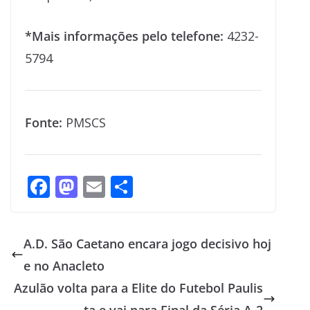
*Mais informações pelo telefone:
4232-
5794
Fonte:
PMSCS
F
M
E
S
ac
as
m
h
e
to
ai
ar
A.D. São Caetano encara jogo decisivo hoj
b
d
l
e
e no Anacleto
o
o
Azulão volta para a Elite do Futebol Paulis
o
n