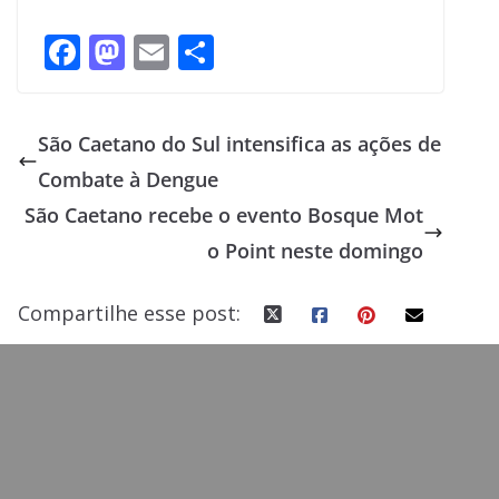
F
M
E
S
ac
as
m
h
e
to
ai
ar
São Caetano do Sul intensifica as ações de
b
d
l
e
Combate à Dengue
o
o
São Caetano recebe o evento Bosque Mot
o
n
o Point neste domingo
k
Compartilhe esse post: