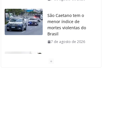
São Caetano tem o
menor índice de
mortes violentas do
Brasil
7 de agosto de 2026
Moradores de São
Caetano do Sul
aprovam Mutirão de
Ortopedia
7 de agosto de 2026
São Caetano amplia
liderança regional e
avança no Ideb 2025
7 de agosto de 2026