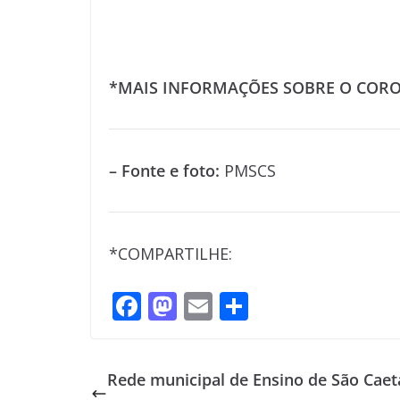
*MAIS INFORMAÇÕES SOBRE O COR
– Fonte e foto:
PMSCS
*COMPARTILHE:
F
M
E
S
ac
as
m
h
e
to
ai
ar
Rede municipal de Ensino de São Cae
b
d
l
e