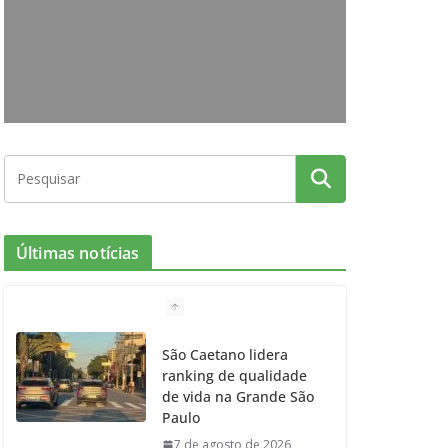
o
g
r
e
b
o
r
r
e
k
a
m
Últimas notícias
São Caetano lidera
ranking de qualidade
de vida na Grande São
Paulo
7 de agosto de 2026