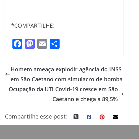
*COMPARTILHE:
F
M
E
S
ac
as
m
h
e
to
ai
ar
Homem ameaça explodir agência do INSS
b
d
l
e
em São Caetano com simulacro de bomba
o
o
Ocupação da UTI Covid-19 cresce em São
o
n
Caetano e chega a 89,5%
k
Compartilhe esse post: