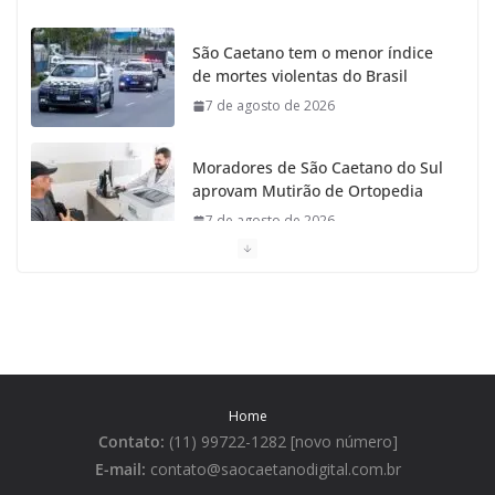
São Caetano tem o menor índice
de mortes violentas do Brasil
7 de agosto de 2026
Moradores de São Caetano do Sul
aprovam Mutirão de Ortopedia
7 de agosto de 2026
São Caetano amplia liderança
regional e avança no Ideb 2025
7 de agosto de 2026
Casa do Artesão de São Caetano
Home
do Sul celebra 25 anos
Contato:
(11) 99722-1282 [novo número]
7 de agosto de 2026
E-mail:
contato@saocaetanodigital.com.br