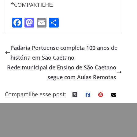
*COMPARTILHE:
F
M
E
S
ac
as
m
h
e
to
ai
ar
Padaria Portuense completa 100 anos de
b
d
l
e
história em São Caetano
o
o
Rede municipal de Ensino de São Caetano
o
n
segue com Aulas Remotas
k
Compartilhe esse post: