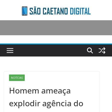
Skip
to
content
NOTÍCIAS
Homem ameaça
explodir agência do