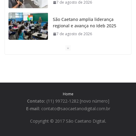
7 de agosto de 2026
São Caetano amplia liderança
regional e avança no Ideb 2025
7 de agosto de 2026
Casa do Artesão de São Caetano
do Sul celebra 25 anos
7 de agosto de 2026
Tarifa da Zona Azul em São
Caetano sobe para R$ 3 no dia 15
Home
de agosto
Contato:
(11) 99722-1282 [novo número]
7 de agosto de 2026
E-mail:
contato@saocaetanodigital.com.br
São Caetano lidera ranking de
Copyright © 2017 São Caetano Digital
.
qualidade de vida na Grande São
Paulo