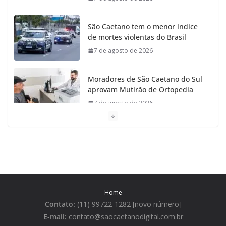
São Caetano tem o menor índice
de mortes violentas do Brasil
7 de agosto de 2026
Moradores de São Caetano do Sul
aprovam Mutirão de Ortopedia
7 de agosto de 2026
São Caetano amplia liderança
regional e avança no Ideb 2025
7 de agosto de 2026
Casa do Artesão de São Caetano
Home
do Sul celebra 25 anos
Contato:
(11) 99722-1282 [novo número]
7 de agosto de 2026
E-mail:
contato@saocaetanodigital.com.br