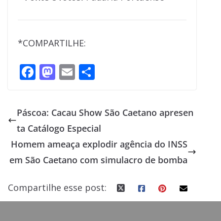
*COMPARTILHE:
F
M
E
S
ac
as
m
h
e
to
ai
ar
Páscoa: Cacau Show São Caetano apresen
b
d
l
e
ta Catálogo Especial
o
o
Homem ameaça explodir agência do INSS
o
n
em São Caetano com simulacro de bomba
k
Compartilhe esse post: