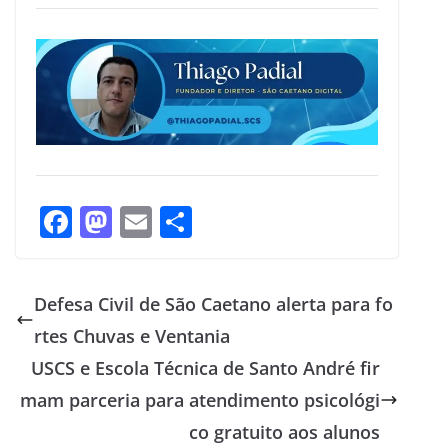
F
M
E
S
ac
as
m
h
e
to
ai
ar
Defesa Civil de São Caetano alerta para fo
b
d
l
e
rtes Chuvas e Ventania
o
o
USCS e Escola Técnica de Santo André fir
o
n
mam parceria para atendimento psicológi
k
co gratuito aos alunos