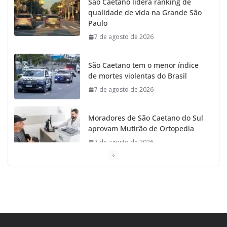
São Caetano lidera ranking de
qualidade de vida na Grande São
o
r
r
e
Paulo
7 de agosto de 2026
k
a
m
São Caetano tem o menor índice
de mortes violentas do Brasil
7 de agosto de 2026
Moradores de São Caetano do Sul
aprovam Mutirão de Ortopedia
7 de agosto de 2026
São Caetano amplia liderança regional e avança no
Ideb 2025
7 de agosto de 2026
Casa do Artesão de São Caetano do Sul celebra 25