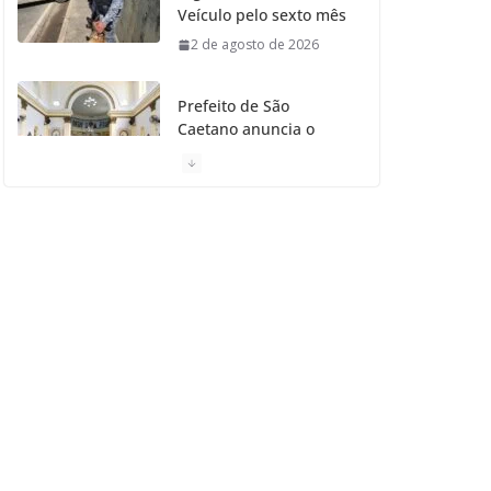
Veículo pelo sexto mês
2 de agosto de 2026
Prefeito de São
Caetano anuncia o
Restauro da Primeira
Igreja da Cidade
31 de julho de 2026
Caetaninho: Prefeitura
de SCS resgata um dos
Símbolos Oficiais do
Município
31 de julho de 2026
Câmara celebra os 149
anos de São Caetano
do Sul