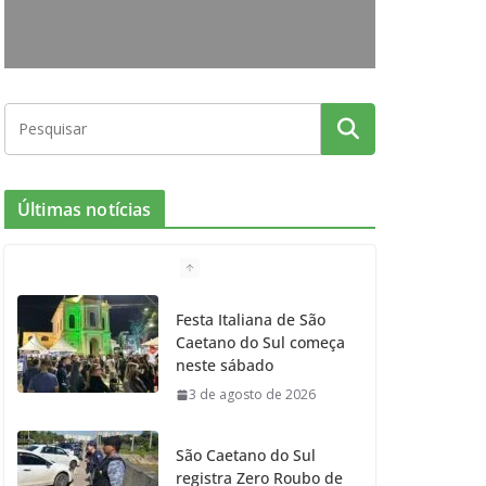
o
r
r
e
k
a
m
Últimas notícias
Festa Italiana de São
Caetano do Sul começa
neste sábado
3 de agosto de 2026
São Caetano do Sul
registra Zero Roubo de