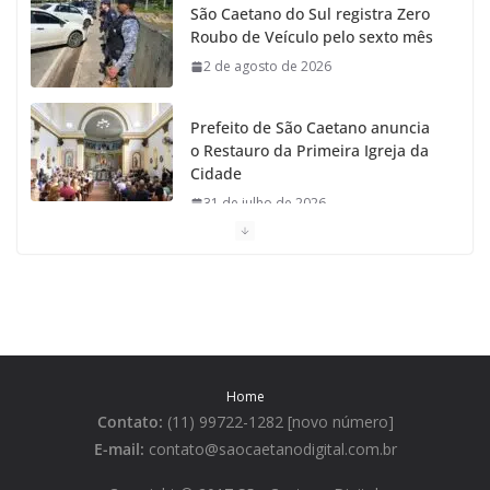
São Caetano do Sul registra Zero
m
Roubo de Veículo pelo sexto mês
2 de agosto de 2026
Prefeito de São Caetano anuncia
o Restauro da Primeira Igreja da
Cidade
31 de julho de 2026
Caetaninho: Prefeitura de SCS
resgata um dos Símbolos Oficiais
do Município
31 de julho de 2026
Home
Câmara celebra os 149 anos de
Contato:
(11) 99722-1282 [novo número]
São Caetano do Sul
E-mail:
contato@saocaetanodigital.com.br
31 de julho de 2026