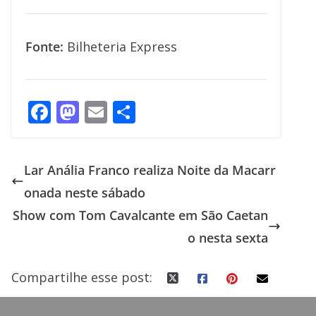
Fonte:
Bilheteria Express
F
M
E
S
ac
as
m
h
e
to
ai
ar
Lar Anália Franco realiza Noite da Macarr
b
d
l
e
onada neste sábado
o
o
Show com Tom Cavalcante em São Caetan
o
n
o nesta sexta
k
Compartilhe esse post: