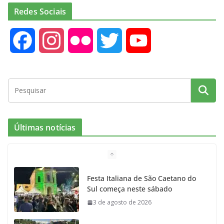
Redes Sociais
F
I
F
T
Y
a
n
l
w
o
c
s
i
i
u
e
t
c
t
T
Últimas notícias
b
a
k
t
u
o
g
r
e
b
Festa Italiana de São Caetano do
Sul começa neste sábado
o
r
r
e
3 de agosto de 2026
k
a