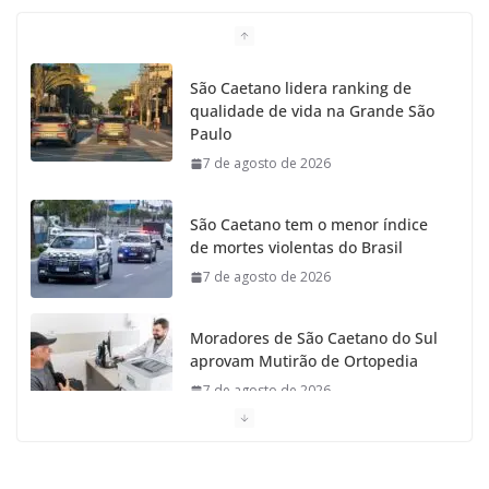
b
a
k
t
u
o
g
r
e
b
São Caetano lidera ranking de
qualidade de vida na Grande São
o
r
r
e
Paulo
7 de agosto de 2026
k
a
m
São Caetano tem o menor índice
de mortes violentas do Brasil
7 de agosto de 2026
Moradores de São Caetano do Sul
aprovam Mutirão de Ortopedia
7 de agosto de 2026
São Caetano amplia liderança
regional e avança no Ideb 2025