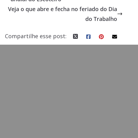
o
o
Veja o que abre e fecha no feriado do Dia
o
n
do Trabalho
k
Compartilhe esse post: