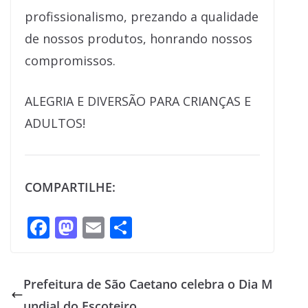
profissionalismo, prezando a qualidade
de nossos produtos, honrando nossos
compromissos.
ALEGRIA E DIVERSÃO PARA CRIANÇAS E
ADULTOS!
COMPARTILHE:
F
M
E
S
ac
as
m
h
e
to
ai
ar
Prefeitura de São Caetano celebra o Dia M
b
d
l
e
undial do Escoteiro