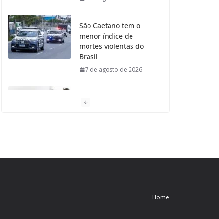
São Caetano tem o
menor índice de
mortes violentas do
Brasil
7 de agosto de 2026
Moradores de São
Caetano do Sul
aprovam Mutirão de
Ortopedia
7 de agosto de 2026
São Caetano amplia
liderança regional e
avança no Ideb 2025
Home
7 de agosto de 2026