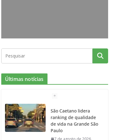
o
g
r
e
b
o
r
r
e
k
a
m
Últimas notícias
São Caetano lidera
ranking de qualidade
de vida na Grande São
Paulo
7 de agosto de 2026