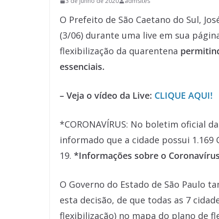
3 de junho de 2020
admsites
O Prefeito de São Caetano do Sul, José
(3/06) durante uma live em sua págin
flexibilização da quarentena
permitin
essenciais.
– Veja o vídeo da Live:
CLIQUE AQUI!
*CORONAVÍRUS: No boletim oficial da P
informado que a cidade possui 1.169 
19.
*Informações sobre o Coronavíru
O Governo do Estado de São Paulo ta
esta decisão, de que todas as 7 cid
flexibilização) no mapa do plano de f