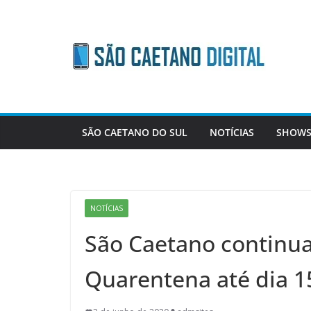
Skip
to
content
SÃO CAETANO DO SUL
NOTÍCIAS
SHOWS
NOTÍCIAS
São Caetano continua
Quarentena até dia 1