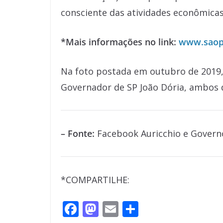
consciente das atividades econômicas,
*Mais informações no link:
www.saopa
Na foto postada em outubro de 2019, 
Governador de SP João Dória, ambos 
– Fonte:
Facebook Auricchio e Govern
*COMPARTILHE:
F
M
E
S