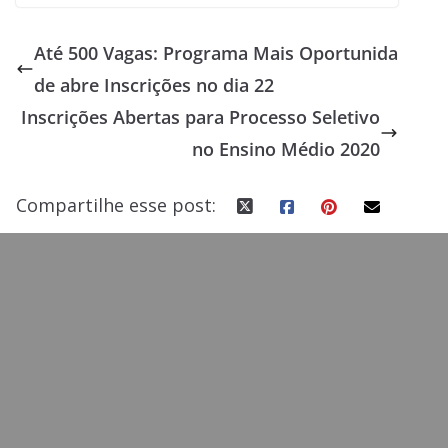
ac
as
m
h
e
to
ai
ar
Até 500 Vagas: Programa Mais Oportunida
b
d
l
e
de abre Inscrições no dia 22
o
o
Inscrições Abertas para Processo Seletivo
o
n
no Ensino Médio 2020
k
Compartilhe esse post: