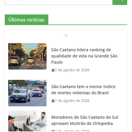
e
t
c
t
T
Últimas notícias
b
a
k
t
u
o
g
r
e
b
São Caetano lidera ranking de
qualidade de vida na Grande São
o
r
r
e
Paulo
7 de agosto de 2026
k
a
m
São Caetano tem o menor índice
de mortes violentas do Brasil
7 de agosto de 2026
Moradores de São Caetano do Sul
aprovam Mutirão de Ortopedia
7 de agosto de 2026