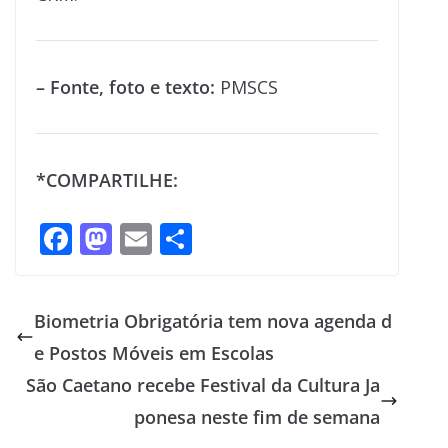
– Fonte, foto e texto:
PMSCS
*COMPARTILHE:
F
M
E
S
ac
as
m
h
e
to
ai
ar
Biometria Obrigatória tem nova agenda d
b
d
l
e
e Postos Móveis em Escolas
o
o
São Caetano recebe Festival da Cultura Ja
o
n
ponesa neste fim de semana
k