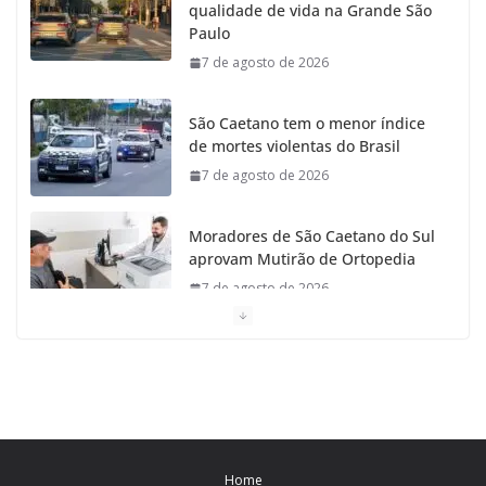
qualidade de vida na Grande São
o
r
r
e
Paulo
7 de agosto de 2026
k
a
m
São Caetano tem o menor índice
de mortes violentas do Brasil
7 de agosto de 2026
Moradores de São Caetano do Sul
aprovam Mutirão de Ortopedia
7 de agosto de 2026
São Caetano amplia liderança regional e avança no
Ideb 2025
7 de agosto de 2026
Casa do Artesão de São Caetano do Sul celebra 25
Home
anos