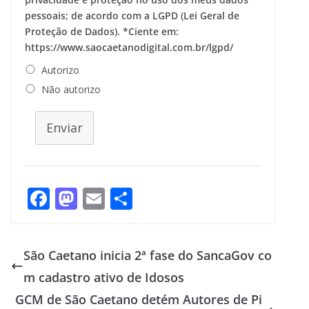
pessoais; de acordo com a LGPD (Lei Geral de
Proteção de Dados). *Ciente em:
https://www.saocaetanodigital.com.br/lgpd/
Autorizo
Não autorizo
Enviar
F
M
E
S
ac
as
m
h
e
to
ai
ar
São Caetano inicia 2ª fase do SancaGov co
b
d
l
e
m cadastro ativo de Idosos
o
o
GCM de São Caetano detém Autores de Pi
o
n