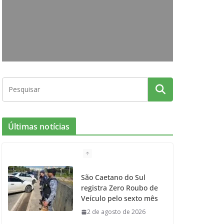
o
g
r
e
b
o
r
r
e
k
a
m
Últimas notícias
São Caetano do Sul
registra Zero Roubo de
Veículo pelo sexto mês
2 de agosto de 2026