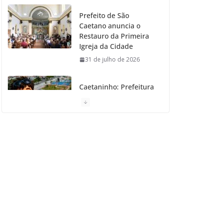
Prefeito de São
Caetano anuncia o
Restauro da Primeira
Igreja da Cidade
31 de julho de 2026
Caetaninho: Prefeitura
de SCS resgata um dos
Símbolos Oficiais do
Município
31 de julho de 2026
Câmara celebra os 149
anos de São Caetano
do Sul
31 de julho de 2026