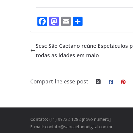
F
M
E
S
ac
as
m
h
e
to
ai
ar
Sesc São Caetano reúne Espetáculos p
b
d
l
e
todas as idades em maio
o
o
o
n
k
Compartilhe esse post:
Contato:
(11) 99722-1282 [novo número]
E-mail:
contato@saocaetanodigital.com.br