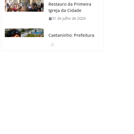
Restauro da Primeira
Igreja da Cidade
31 de julho de 2026
Caetaninho: Prefeitura
de SCS resgata um dos
Símbolos Oficiais do
Município
31 de julho de 2026
Câmara celebra os 149
anos de São Caetano
do Sul
31 de julho de 2026
Prefeitura de São
Caetano e ENEL
entregam Geladeiras