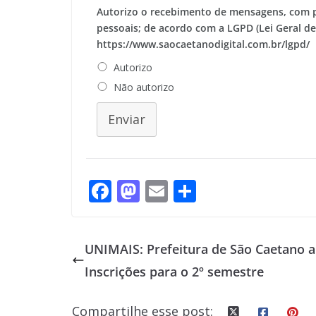
Autorizo o recebimento de mensagens, com 
pessoais; de acordo com a LGPD (Lei Geral d
https://www.saocaetanodigital.com.br/lgpd/
Autorizo
Não autorizo
Enviar
F
M
E
S
ac
as
m
h
e
to
ai
ar
UNIMAIS: Prefeitura de São Caetano 
b
d
l
e
Inscrições para o 2º semestre
o
o
o
n
Compartilhe esse post: