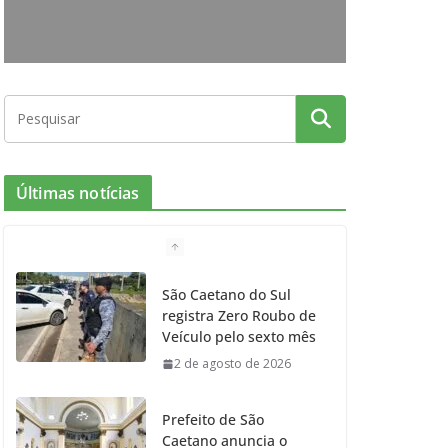
o
r
r
e
k
a
m
Últimas notícias
São Caetano do Sul
registra Zero Roubo de
Veículo pelo sexto mês
2 de agosto de 2026
Prefeito de São
Caetano anuncia o