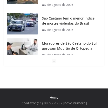
7 de agosto de 2026
São Caetano tem o menor índice
de mortes violentas do Brasil
7 de agosto de 2026
Moradores de São Caetano do Sul
aprovam Mutirão de Ortopedia
7 de agosto de 2026
São Caetano amplia liderança regional e avança no
Ideb 2025
7 de agosto de 2026
Casa do Artesão de São Caetano do Sul celebra 25
Home
anos
Contato:
(11) 99722-1282 [novo número]
7 de agosto de 2026