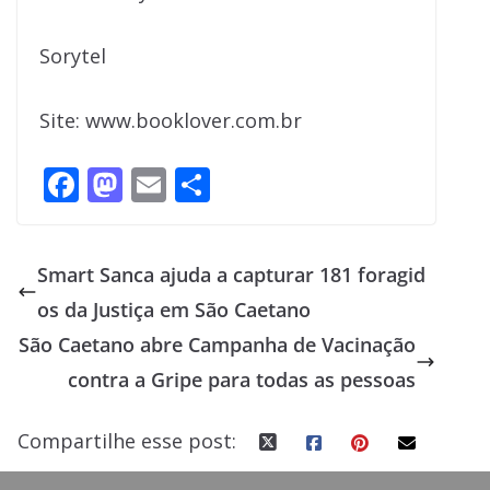
Sorytel
Site: www.booklover.com.br
F
M
E
S
ac
as
m
h
e
to
ai
ar
Smart Sanca ajuda a capturar 181 foragid
b
d
l
e
os da Justiça em São Caetano
o
o
São Caetano abre Campanha de Vacinação
o
n
contra a Gripe para todas as pessoas
k
Compartilhe esse post: