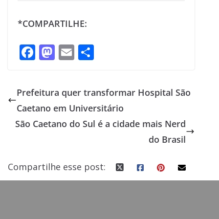
*COMPARTILHE:
F
M
E
S
ac
as
m
h
e
to
ai
ar
Prefeitura quer transformar Hospital São
b
d
l
e
Caetano em Universitário
o
o
São Caetano do Sul é a cidade mais Nerd
o
n
do Brasil
k
Compartilhe esse post: