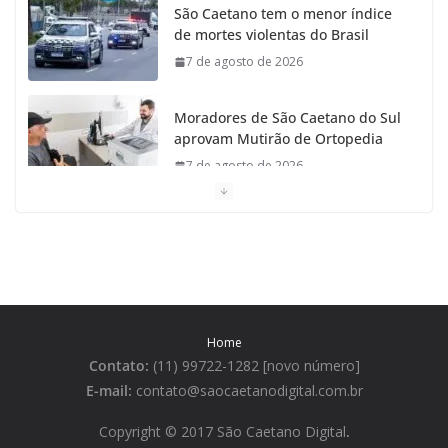
São Caetano tem o menor índice
de mortes violentas do Brasil
7 de agosto de 2026
Moradores de São Caetano do Sul
aprovam Mutirão de Ortopedia
7 de agosto de 2026
São Caetano amplia liderança
regional e avança no Ideb 2025
7 de agosto de 2026
Casa do Artesão de São Caetano
Home
do Sul celebra 25 anos
Contato:
(11) 99722-1282 [novo número]
7 de agosto de 2026
E-mail:
contato@saocaetanodigital.com.br
Flávio Bolsonaro visita São
Copyright © 2017 São Caetano Digital
.