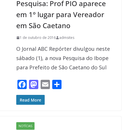
Pesquisa: Prof PIO aparece
k
em 1° lugar para Vereador
em São Caetano
1 de outubro de 2016
admsites
O Jornal ABC Repórter divulgou neste
sábado (1), a nova Pesquisa do Ibope
para Prefeito de São Caetano do Sul
F
M
E
S
ac
as
m
h
e
to
ai
ar
Read More
b
d
l
e
o
o
NOTÍCIAS