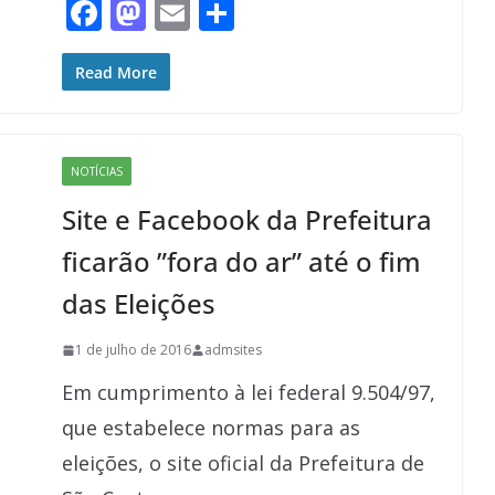
F
M
E
S
ac
as
m
h
e
to
ai
ar
Read More
b
d
l
e
o
o
NOTÍCIAS
o
n
Site e Facebook da Prefeitura
k
ficarão ”fora do ar” até o fim
das Eleições
1 de julho de 2016
admsites
Em cumprimento à lei federal 9.504/97,
que estabelece normas para as
eleições, o site oficial da Prefeitura de