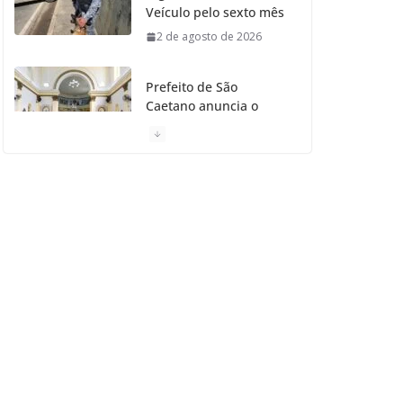
Veículo pelo sexto mês
2 de agosto de 2026
Prefeito de São
Caetano anuncia o
Restauro da Primeira
Igreja da Cidade
31 de julho de 2026
Caetaninho: Prefeitura
de SCS resgata um dos
Símbolos Oficiais do
Município
31 de julho de 2026
Câmara celebra os 149
anos de São Caetano
do Sul