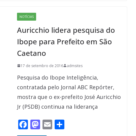
b
d
l
e
o
o
NOTÍCIAS
o
n
Auricchio lidera pesquisa do
k
Ibope para Prefeito em São
Caetano
17 de setembro de 2016
admsites
Pesquisa do Ibope Inteligência,
contratada pelo Jornal ABC Repórter,
mostra que o ex-prefeito José Auricchio
Jr (PSDB) continua na liderança
F
M
E
S
ac
as
m
h