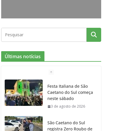
o
r
r
e
k
a
m
Últimas notícias
Festa Italiana de São
Caetano do Sul começa
neste sábado
3 de agosto de 2026
São Caetano do Sul
registra Zero Roubo de