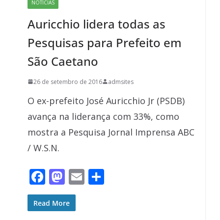
NOTÍCIAS
o
n
Auricchio lidera todas as
k
Pesquisas para Prefeito em
São Caetano
26 de setembro de 2016
admsites
O ex-prefeito José Auricchio Jr (PSDB)
avança na liderança com 33%, como
mostra a Pesquisa Jornal Imprensa ABC
/ W.S.N.
F
M
E
S
ac
as
m
h
e
to
ai
ar
Read More