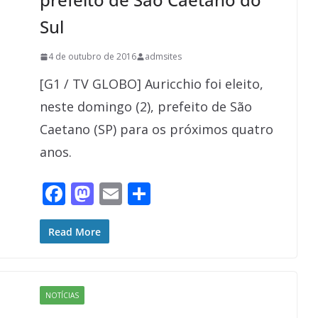
Sul
4 de outubro de 2016
admsites
[G1 / TV GLOBO] Auricchio foi eleito,
neste domingo (2), prefeito de São
Caetano (SP) para os próximos quatro
anos.
F
M
E
S
ac
as
m
h
e
to
ai
ar
Read More
b
d
l
e
o
o
NOTÍCIAS
o
n