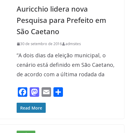
o
n
Auricchio lidera nova
k
Pesquisa para Prefeito em
São Caetano
30 de setembro de 2016
admsites
“A dois dias da eleição municipal, o
cenário está definido em São Caetano,
de acordo com a última rodada da
F
M
E
S
ac
as
m
h
e
to
ai
ar
Read More
b
d
l
e
o
o