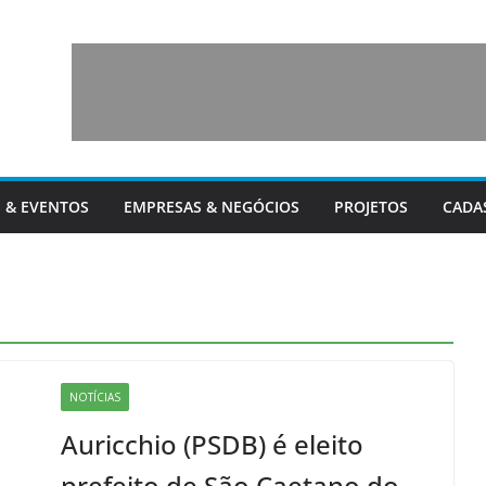
 & EVENTOS
EMPRESAS & NEGÓCIOS
PROJETOS
CADA
NOTÍCIAS
Auricchio (PSDB) é eleito
prefeito de São Caetano do