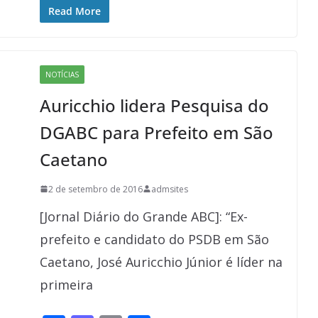
e
to
ai
ar
Read More
b
d
l
e
o
o
NOTÍCIAS
o
n
Auricchio lidera Pesquisa do
k
DGABC para Prefeito em São
Caetano
2 de setembro de 2016
admsites
[Jornal Diário do Grande ABC]: “Ex-
prefeito e candidato do PSDB em São
Caetano, José Auricchio Júnior é líder na
primeira