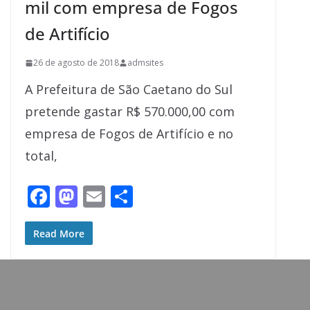
mil com empresa de Fogos
de Artifício
26 de agosto de 2018
admsites
A Prefeitura de São Caetano do Sul
pretende gastar R$ 570.000,00 com
empresa de Fogos de Artifício e no
total,
F
M
E
S
ac
as
m
h
e
to
ai
ar
Read More
b
d
l
e
o
o
o
n