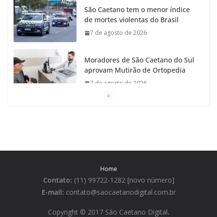
São Caetano tem o menor índice
de mortes violentas do Brasil
7 de agosto de 2026
Moradores de São Caetano do Sul
aprovam Mutirão de Ortopedia
7 de agosto de 2026
São Caetano amplia liderança
regional e avança no Ideb 2025
7 de agosto de 2026
Casa do Artesão de São Caetano
Home
do Sul celebra 25 anos
Contato:
(11) 99722-1282 [novo número]
7 de agosto de 2026
E-mail:
contato@saocaetanodigital.com.br
Flávio Bolsonaro visita São
Copyright © 2017 São Caetano Digital
.