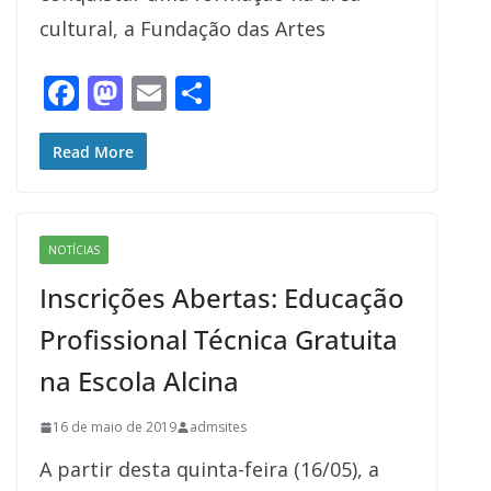
cultural, a Fundação das Artes
F
M
E
S
ac
as
m
h
e
to
ai
ar
Read More
b
d
l
e
o
o
NOTÍCIAS
o
n
Inscrições Abertas: Educação
k
Profissional Técnica Gratuita
na Escola Alcina
16 de maio de 2019
admsites
A partir desta quinta-feira (16/05), a