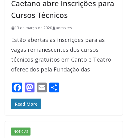
Caetano abre Inscrições para
Cursos Técnicos
13 de março de 2020
admsites
Estão abertas as inscrições para as
vagas remanescentes dos cursos
técnicos gratuitos em Canto e Teatro
oferecidos pela Fundação das
F
M
E
S
ac
as
m
h
e
to
ai
ar
Read More
b
d
l
e
o
o
NOTÍCIAS
o
n