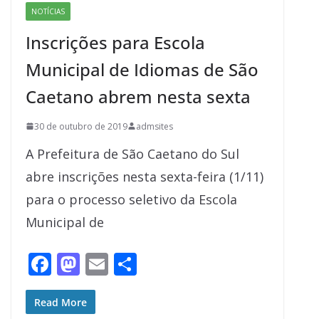
o
o
NOTÍCIAS
o
n
Inscrições para Escola
k
Municipal de Idiomas de São
Caetano abrem nesta sexta
30 de outubro de 2019
admsites
A Prefeitura de São Caetano do Sul
abre inscrições nesta sexta-feira (1/11)
para o processo seletivo da Escola
Municipal de
F
M
E
S
ac
as
m
h
e
to
ai
ar
Read More