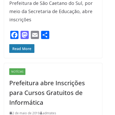
Prefeitura de São Caetano do Sul, por
meio da Secretaria de Educação, abre
inscrições
F
M
E
S
ac
as
m
h
e
to
ai
ar
Read More
b
d
l
e
o
o
NOTÍCIAS
o
n
Prefeitura abre Inscrições
k
para Cursos Gratuitos de
Informática
2 de maio de 2019
admsites