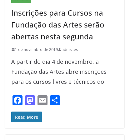
o
n
Inscrições para Cursos na
k
Fundação das Artes serão
abertas nesta segunda
1 de novembro de 2019
admsites
A partir do dia 4 de novembro, a
Fundação das Artes abre inscrições
para os cursos livres e técnicos do
F
M
E
S
ac
as
m
h
e
to
ai
ar
Read More
b
d
l
e