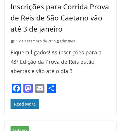
Inscrições para Corrida Prova
k
de Reis de São Caetano vão
até 3 de janeiro
11 de dezembro de 2019
admsites
Fiquem ligados! As inscrições para a
43ª Edição da Prova de Reis estão
abertas e vão até o dia 3
F
M
E
S
ac
as
m
h
e
to
ai
ar
Read More
b
d
l
e
o
o
NOTÍCIAS