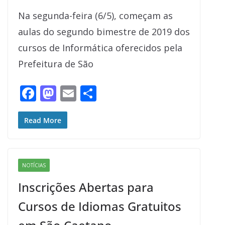
Na segunda-feira (6/5), começam as
aulas do segundo bimestre de 2019 dos
cursos de Informática oferecidos pela
Prefeitura de São
F
M
E
S
ac
as
m
h
e
to
ai
ar
Read More
b
d
l
e
o
o
NOTÍCIAS
o
n
Inscrições Abertas para
k
Cursos de Idiomas Gratuitos