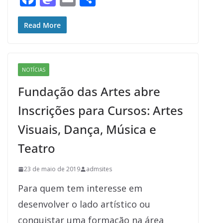
ac
as
m
h
e
to
ai
ar
Read More
b
d
l
e
o
o
NOTÍCIAS
o
n
Fundação das Artes abre
k
Inscrições para Cursos: Artes
Visuais, Dança, Música e
Teatro
23 de maio de 2019
admsites
Para quem tem interesse em
desenvolver o lado artístico ou
conquistar uma formação na área