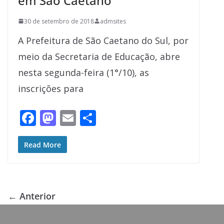
em São Caetano
30 de setembro de 2018
admsites
A Prefeitura de São Caetano do Sul, por
meio da Secretaria de Educação, abre
nesta segunda-feira (1°/10), as
inscrições para
F
M
E
S
ac
as
m
h
e
to
ai
ar
Read More
b
d
l
e
o
o
o
n
← Anterior
k