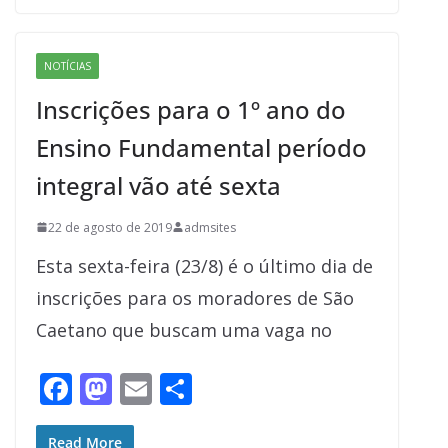
b
d
l
e
o
o
NOTÍCIAS
o
n
Inscrições para o 1º ano do
k
Ensino Fundamental período
integral vão até sexta
22 de agosto de 2019
admsites
Esta sexta-feira (23/8) é o último dia de
inscrições para os moradores de São
Caetano que buscam uma vaga no
F
M
E
S
ac
as
m
h
Read More