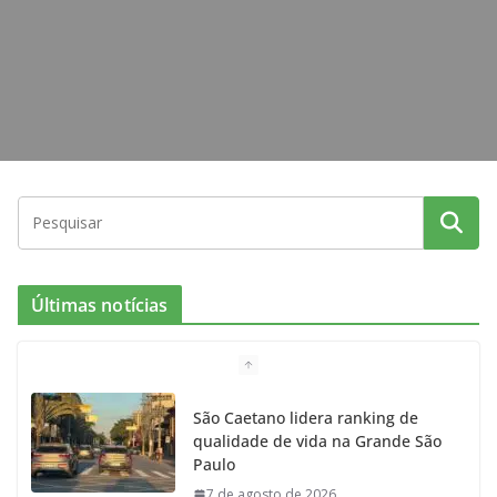
m
Últimas notícias
São Caetano lidera ranking de
qualidade de vida na Grande São
Paulo
7 de agosto de 2026