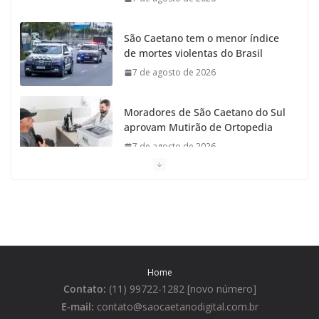
São Caetano tem o menor índice
de mortes violentas do Brasil
7 de agosto de 2026
Moradores de São Caetano do Sul
aprovam Mutirão de Ortopedia
7 de agosto de 2026
São Caetano amplia liderança regional e avança no
Ideb 2025
7 de agosto de 2026
Casa do Artesão de São Caetano do Sul celebra 25
Home
anos
Contato:
(11) 99722-1282 [novo número]
7 de agosto de 2026
E-mail:
contato@saocaetanodigital.com.br