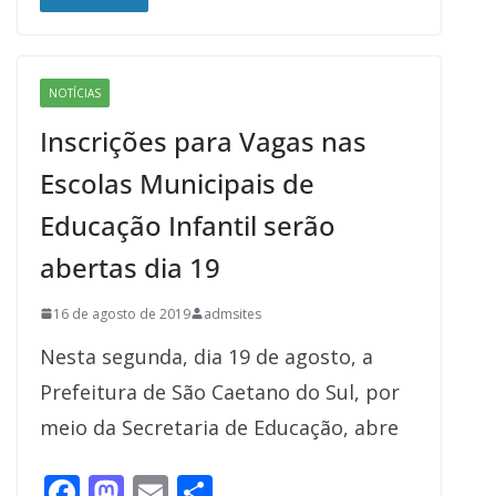
e
to
ai
ar
b
d
l
e
o
o
NOTÍCIAS
o
n
Inscrições para Vagas nas
k
Escolas Municipais de
Educação Infantil serão
abertas dia 19
16 de agosto de 2019
admsites
Nesta segunda, dia 19 de agosto, a
Prefeitura de São Caetano do Sul, por
meio da Secretaria de Educação, abre
F
M
E
S