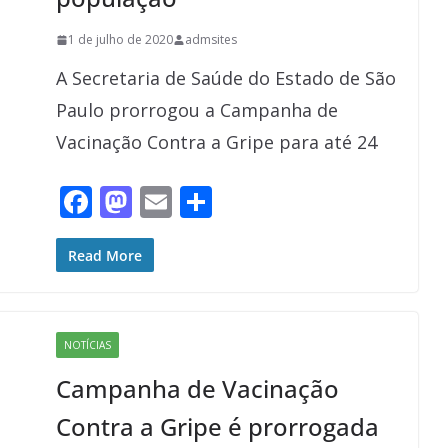
1 de julho de 2020
admsites
A Secretaria de Saúde do Estado de São
Paulo prorrogou a Campanha de
Vacinação Contra a Gripe para até 24
F
M
E
S
ac
as
m
h
e
to
ai
ar
Read More
b
d
l
e
o
o
NOTÍCIAS
o
n
Campanha de Vacinação
k
Contra a Gripe é prorrogada