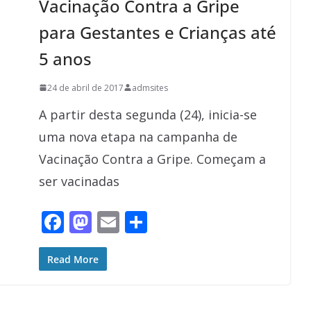
Vacinação Contra a Gripe
k
para Gestantes e Crianças até
5 anos
24 de abril de 2017
admsites
A partir desta segunda (24), inicia-se
uma nova etapa na campanha de
Vacinação Contra a Gripe. Começam a
ser vacinadas
F
M
E
S
ac
as
m
h
e
to
ai
ar
Read More
b
d
l
e
o
o