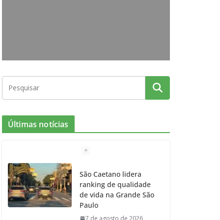
o
g
r
e
b
o
r
r
e
k
a
m
Últimas notícias
São Caetano lidera
ranking de qualidade
de vida na Grande São
Paulo
7 de agosto de 2026