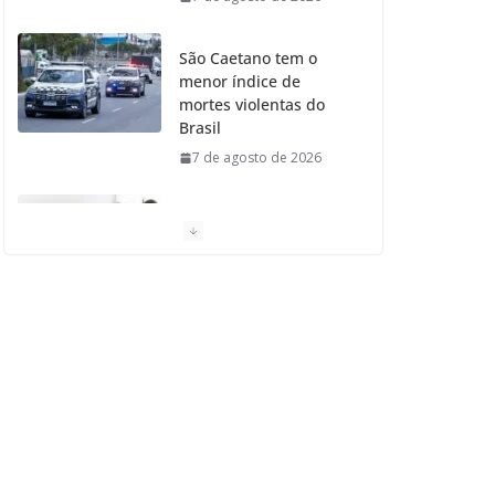
São Caetano tem o
menor índice de
mortes violentas do
Brasil
7 de agosto de 2026
Moradores de São
Caetano do Sul
aprovam Mutirão de
Ortopedia
7 de agosto de 2026
São Caetano amplia
liderança regional e
avança no Ideb 2025
7 de agosto de 2026