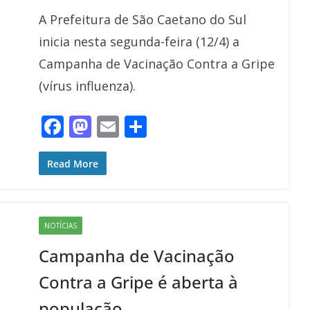
A Prefeitura de São Caetano do Sul
inicia nesta segunda-feira (12/4) a
Campanha de Vacinação Contra a Gripe
(vírus influenza).
F
M
E
S
ac
as
m
h
e
to
ai
ar
Read More
b
d
l
e
o
o
NOTÍCIAS
o
n
Campanha de Vacinação
k
Contra a Gripe é aberta à
população