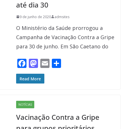
até dia 30
9 de junho de 2020
admsites
O Ministério da Saúde prorrogou a
Campanha de Vacinação Contra a Gripe
para 30 de junho. Em São Caetano do
F
M
E
S
ac
as
m
h
e
to
ai
ar
Read More
b
d
l
e
o
o
NOTÍCIAS
o
n
Vacinação Contra a Gripe
k
para grupos prioritários