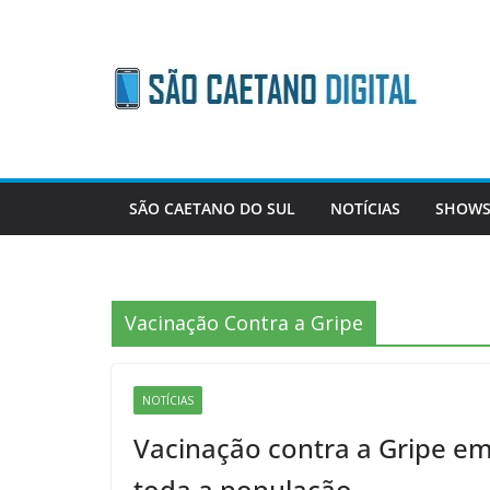
Skip
to
content
SÃO CAETANO DO SUL
NOTÍCIAS
SHOWS
Vacinação Contra a Gripe
NOTÍCIAS
Vacinação contra a Gripe e
toda a população