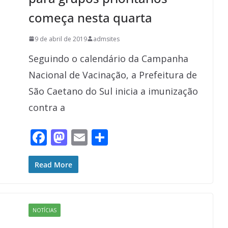
começa nesta quarta
9 de abril de 2019
admsites
Seguindo o calendário da Campanha
Nacional de Vacinação, a Prefeitura de
São Caetano do Sul inicia a imunização
contra a
F
M
E
S
ac
as
m
h
e
to
ai
ar
Read More
b
d
l
e
o
o
NOTÍCIAS
o
n