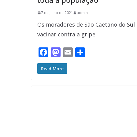
7 de julho de 2021
admin
Os moradores de São Caetano do Sul a
vacinar contra a gripe
F
M
E
S
ac
as
m
h
e
to
ai
ar
Read More
b
d
l
e
o
o
o
n
k