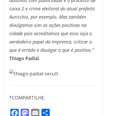
abusivos com publicidade e o processo de
caixa 2 e crime eleitoral do atual prefeito
Auricchio, por exemplo. Mas também
divulgamos sim as ações positivas na
cidade pois acreditamos que esse seja o
verdadeiro papel da Imprensa, criticar o
que é errado e divulgar o que é positivo.”
Thiago Padial.
*COMPARTILHE:
F
M
E
S