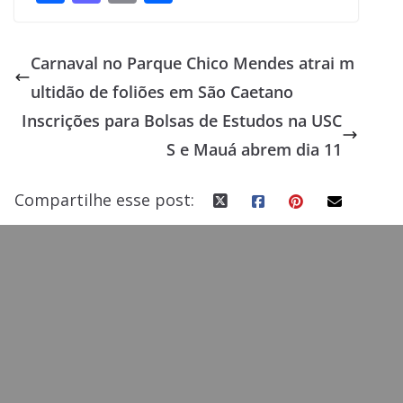
ac
as
m
h
e
to
ai
ar
Carnaval no Parque Chico Mendes atrai m
b
d
l
e
ultidão de foliões em São Caetano
o
o
Inscrições para Bolsas de Estudos na USC
o
n
S e Mauá abrem dia 11
k
Compartilhe esse post: