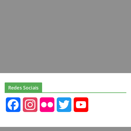
Redes Sociais
F
I
F
T
Y
a
n
l
w
o